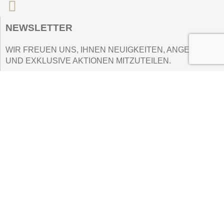
NEWSLETTER
WIR FREUEN UNS, IHNEN NEUIGKEITEN, ANGEBOTE
UND EXKLUSIVE AKTIONEN MITZUTEILEN.
E
Name
*
m
a
i
l
Nombre
Apellidos
N
a
Email
*
m
e
Submit