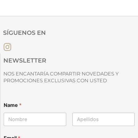
SÍGUENOS EN
NEWSLETTER
NOS ENCANTARÍA COMPARTIR NOVEDADES Y
PROMOCIONES EXCLUSIVAS CON USTED
E
Name
*
m
a
i
l
Nombre
Apellidos
N
a
Email
*