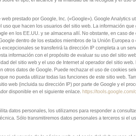
 de web prestado por Google, Inc. («Google»). Google Analytics u
el uso que hacen los usuarios del sitio web. La información que
ogle en los EE.UU. y se almacena allí. No obstante, en caso de 
r Google dentro de los estados miembros de la Unión Europea o 
xcepcionales se transferirá la dirección IP completa a un ser
sta información con el propósito de evaluar su uso del sitio web
dad del sitio web y el uso de Internet al operador del sitio web.
n otros datos de Google. Puede rechazar el uso de cookies sel
que no pueda utilizar todas las funciones de este sitio web. Ta
itio web (incluida su dirección IP) por parte de Google y el pro
or disponible en el siguiente enlace.
https://tools.google.com
lita datos personales, los utilizamos para responder a consulta
cnica. Sólo transmitiremos datos personales a terceros si el usu