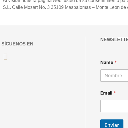
Al visitar nuestra página web, usted da su consentimiento p
S.L. Calle Mozart No. 3 35109 Maspalomas – Monte León de co
NEWSLETT
SÍGUENOS EN
E
Name
*
m
a
i
l
Nombre
N
a
Email
*
m
e
Enviar