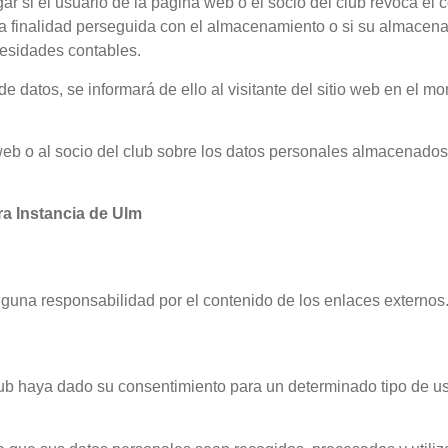
r si el usuario de la página web o el socio del club revoca el
a finalidad perseguida con el almacenamiento o si su almacena
cesidades contables.
e datos, se informará de ello al visitante del sitio web en el m
o web o al socio del club sobre los datos personales almacenados
ra Instancia de Ulm
nguna responsabilidad por el contenido de los enlaces externos
 club haya dado su consentimiento para un determinado tipo de 