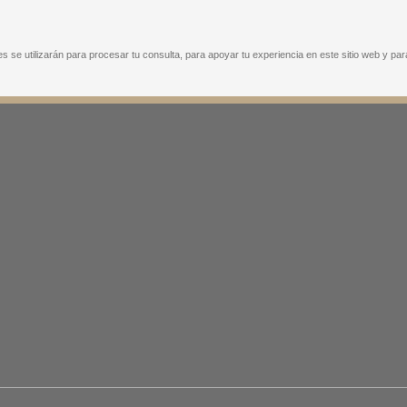
 se utilizarán para procesar tu consulta, para apoyar tu experiencia en este sitio web y para