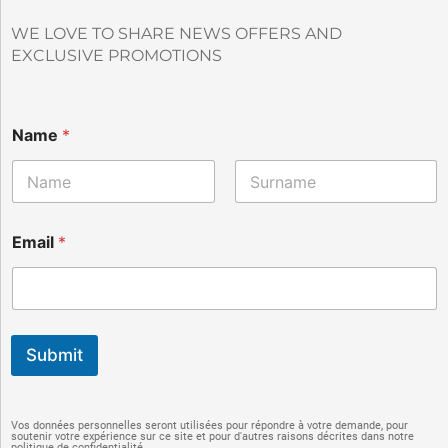
WE LOVE TO SHARE NEWS OFFERS AND
EXCLUSIVE PROMOTIONS
N
Name
*
a
m
e
E
Nombre
Apellidos
m
a
Email
*
i
l
Submit
Vos données personnelles seront utilisées pour répondre à votre demande, pour
soutenir votre expérience sur ce site et pour d'autres raisons décrites dans notre
politique de confidentialité.